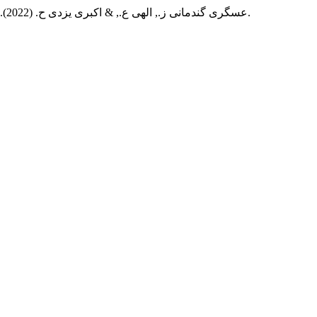
عسگری گندمانی ز., الهی ع., & اکبری یزدی ح. (2022). مروری بر بازاریابی عصبی و کاربرد آن در ورزش (بررسی مطالعات تجربی).