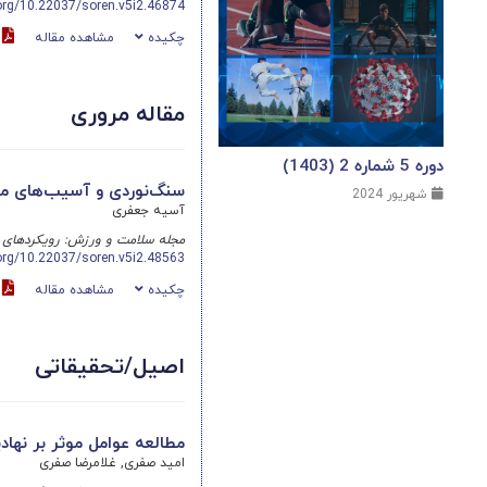
.org/10.22037/soren.v5i2.46874
چکیده
مشاهده مقاله
DF
مقاله مروری
دوره 5 شماره 2 (1403)
سنگ‌نوردی و آسیب‌های مر
شهریور 2024
آسیه جعفری
مجله سلامت و ورزش: رویکردهای 
.org/10.22037/soren.v5i2.48563
چکیده
مشاهده مقاله
DF
اصیل/تحقیقاتی
مطالعه عوامل موثر بر نها
امید صفری, غلامرضا صفری