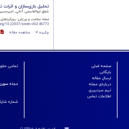
تحلیل بازی‌سازان و اثرات 
شفق ابوالقاسمی آتانی, امیرحسین
مجله سلامت و ورزش: رویکردهای 
.org/10.22037/soren.v5i2.45773
چکیده
مشاهده مقاله
DF
صفحه اصلی
تمامی حقوق
بایگانی
ارسال مقاله
مجله
سورن
درباره‌ی مجله
تیم سردبیری
اطلاعات تماس
شماره شاپای ال