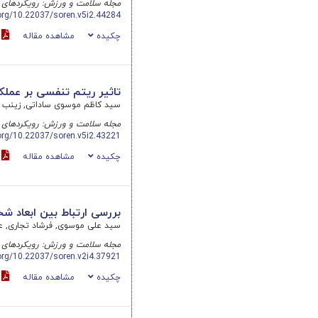
مجله سلامت و ورزش: رویکردهای 
.org/10.22037/soren.v5i2.44284
چکیده
مشاهده مقاله
DF
تاثیر ریتم تنفسی بر عملک
سید کاظم موسوی ساداتی, زینب د
مجله سلامت و ورزش: رویکردهای 
.org/10.22037/soren.v5i2.43221
چکیده
مشاهده مقاله
DF
بررسی ارتباط بین ابعاد ش
سید علی موسوی, فرشاد تجاری, عل
مجله سلامت و ورزش: رویکردهای 
.org/10.22037/soren.v2i4.37921
چکیده
مشاهده مقاله
df