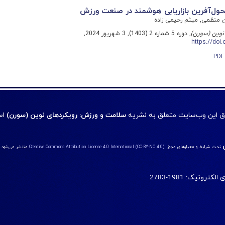
تحول‌آفرین بازاریابی هوشمند در صنعت ورزش
 منظمی, میثم رحیمی زاده
نوین (سورن)
, دوره 5 شماره 2 (1403), 3 شهریور 2024,
https://doi
P
 این وب‌سایت متعلق به نشریه
سلامت و ورزش: رویکردهای نوین (سورن)
اس
تحت شرایط و معیارهای مجوز
Creative Commons Attribution License 4.0 International (CC-BY-NC 4.0)
منتشر می‌شود.
کترونیک: 1981-2783